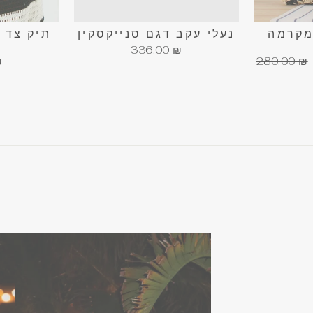
מקרמה
נעלי עקב דגם סנייקסקין
תיק צד 
336.00 ₪
מחיר
₪
280.00 ₪
רגיל