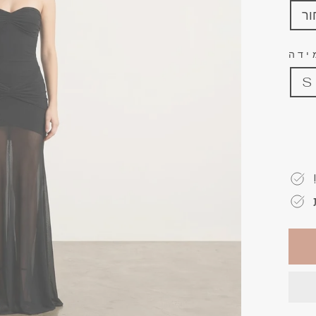
ר
ידה
S