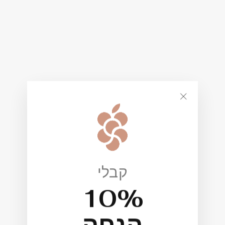
""
קבלי
10%
הנחה