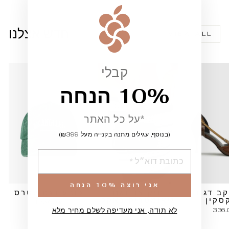
""
חדש אצלנו
VIEW ALL
קבלי
10% הנחה
*על כל האתר
(בנוסף, עגילים מתנה בקנייה מעל ₪399)
הוספה
אני רוצה 10% הנחה
קב דגם
תיק צד דגם
כובע דגם לטרס
סקין
גיאומטריק באקל
126.00 ₪
לא תודה, אני מעדיפה לשלם מחיר מלא
210.00 ₪
336.