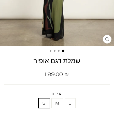
שמלת דגם אופיר
מחיר
199.00 ₪
רגיל
מידה
S
M
L