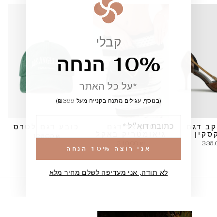
קבלי
10% הנחה
*על כל האתר
(בנוסף, עגילים מתנה בקנייה מעל ₪399)
הוספה
קב דגם
תיק צד דגם
כובע דגם לטרס
סקין
גיאומטריק באקל
126.00 ₪
210.00 ₪
336.
אני רוצה 10% הנחה
לא תודה, אני מעדיפה לשלם מחיר מלא