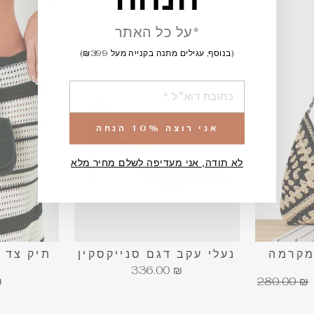
*על כל האתר
(בנוסף, עגילים מתנה בקנייה מעל ₪399)
הוספה
אני רוצה 10% הנחה
לא תודה, אני מעדיפה לשלם מחיר מלא
מקרמה
נעלי עקב דגם סנייקסקין
תיק צד 
336.00 ₪
מחיר
₪
280.00 ₪
רגיל