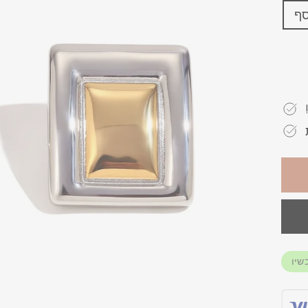
סף
שיו