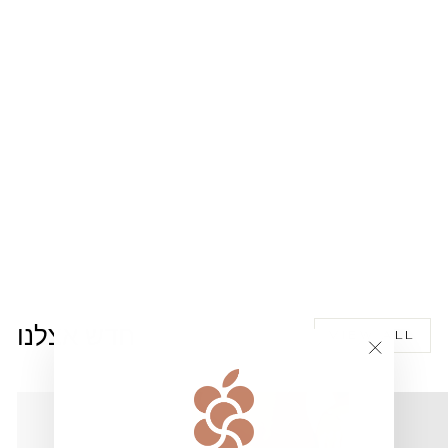
עגילים דגם קארני
79.00 ₪
חדש אצלנו
VIEW ALL
""