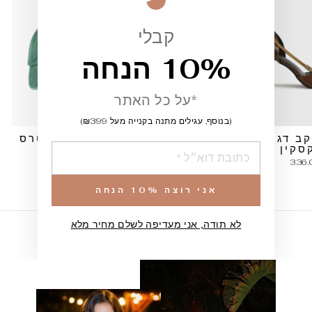
קבלי
10% הנחה
*על כל האתר
(בנוסף, עגילים מתנה בקנייה מעל ₪399)
קב דגם
תיק צד דגם
כובע דגם לטרס
הוספה
סקין
גיאומטריק באקל
126.00 ₪
210.00 ₪
336.
אני רוצה 10% הנחה
לא תודה, אני מעדיפה לשלם מחיר מלא