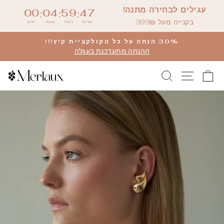
דלג
עגילים לבחירה מתנה!
00
04
59
46
:
:
:
לתוכן
בקנייה מעל 399₪
שניות
דקות
שעות
ימים
30% הנחה על כל הקולקציית קיץ!!!
ההנחה מתעדכנת בעגלה