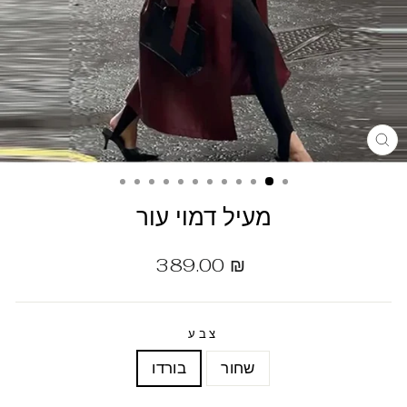
מעיל דמוי עור
מחיר
389.00 ₪
רגיל
צבע
שחור
בורדו