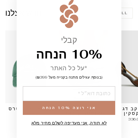
""
חדש אצלנו
VIEW ALL
קבלי
10% הנחה
*על כל האתר
(בנוסף, עגילים מתנה בקנייה מעל ₪399)
הוספה
אני רוצה 10% הנחה
קב דגם
תיק צד דגם
כובע דגם לטרס
סקין
גיאומטריק באקל
126.00 ₪
210.00 ₪
336.
לא תודה, אני מעדיפה לשלם מחיר מלא