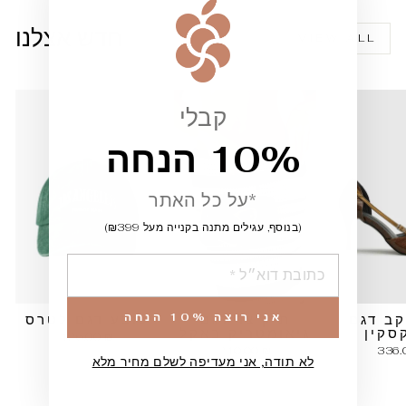
""
חדש אצלנו
VIEW ALL
קבלי
10% הנחה
*על כל האתר
(בנוסף, עגילים מתנה בקנייה מעל ₪399)
הוספה
אני רוצה 10% הנחה
קב דגם
תיק צד דגם
כובע דגם לטרס
סקין
גיאומטריק באקל
126.00 ₪
210.00 ₪
336.
לא תודה, אני מעדיפה לשלם מחיר מלא