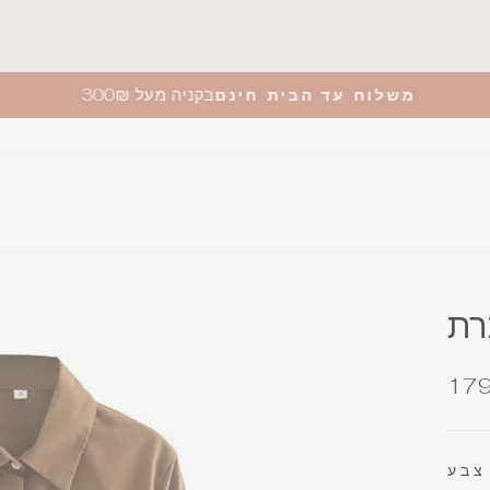
בקניה מעל 300₪
משלוח עד הבית חינם
חיר
179
רגיל
צבע