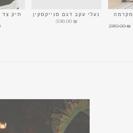
מקרמה
נעלי עקב דגם סנייקסקין
תיק צד 
336.00 ₪
מחיר
₪
280.00 ₪
רגיל