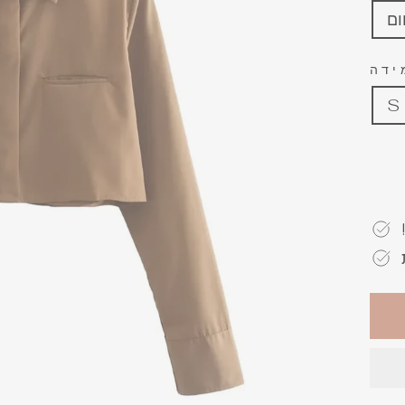
ום
ידה
S