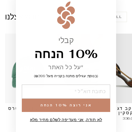
""
חדש אצלנו
VIEW ALL
קבלי
10% הנחה
*על כל האתר
(בנוסף, עגילים מתנה בקנייה מעל ₪399)
הוספה
אני רוצה 10% הנחה
קב דגם
תיק צד דגם
כובע דגם לטרס
סקין
גיאומטריק באקל
126.00 ₪
210.00 ₪
336.
לא תודה, אני מעדיפה לשלם מחיר מלא