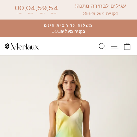
דלג
עגילים לבחירה מתנה!
00
04
59
53
:
:
:
לתוכן
בקנייה מעל 399₪
שניות
דקות
שעות
ימים
משלוח עד הבית חינם
בקניה מעל 300₪