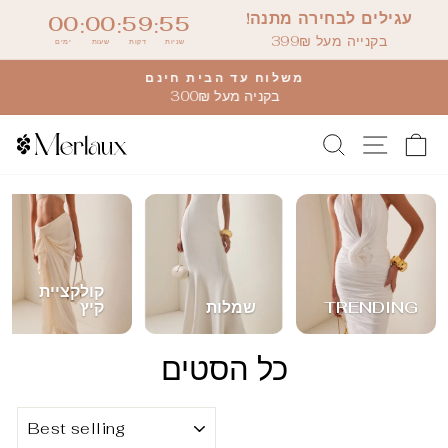
דלג
עגילים לבחירה מתנה!
00
00
59
54
:
:
:
לתוכן
בקנייה מעל 399₪
שניות
דקות
שעות
ימים
משלוח עד הבית חינם
בקניה מעל 300₪
קולקציית
TRENDING
שמלות
קיץ
כל הסטים