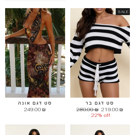
SALE
סט דגם בר
סט דגם אונה
מחיר
מחיר
249.00 ₪
280.00 ₪
219.00 ₪
הנחה
רגיל
22% off